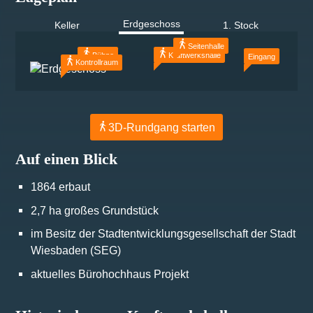
Erdgeschoss
Keller
1. Stock
Seitenhalle
Bühne
Kraftwerkshalle
Eingang
Kontrollraum
3D-Rundgang starten
Auf einen Blick
1864 erbaut
2,7 ha großes Grundstück
im Besitz der Stadtentwicklungsgesellschaft der Stadt
Wiesbaden (SEG)
aktuelles Bürohochhaus Projekt