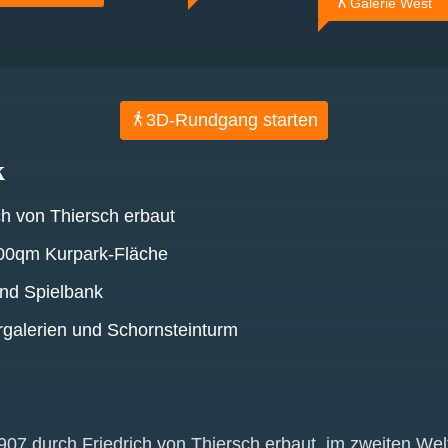
Galerie West
3D-Rundgang starten
k
ch von Thiersch erbaut
00qm Kurpark-Fläche
nd Spielbank
galerien und Schornsteinturm
7 durch Friedrich von Thiersch erbaut, im zweiten Wel