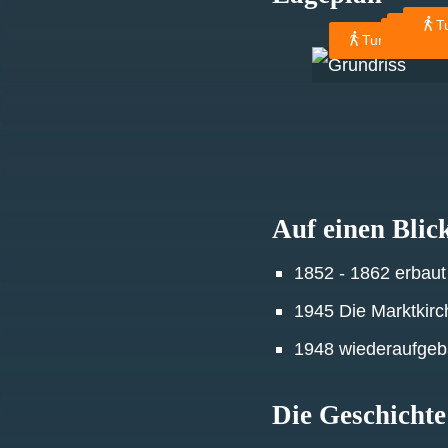
T
Cari
Groß
Turmwohnun
Auf einen Blic
1852 - 1862 erbaut
1945 Die Marktkirc
1948 wiederaufgeba
Die Geschichte