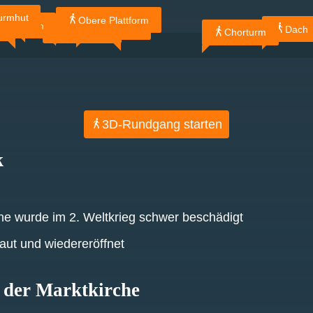
urmhut
Obere Plattform
llon
Glocken
e Glocken
Plattform
g
Dach
Dachstuhl
Chorturm
3D-Rundgang starten
k
he wurde im 2. Weltkrieg schwer beschädigt
ut und wiedereröffnet
 der Marktkirche